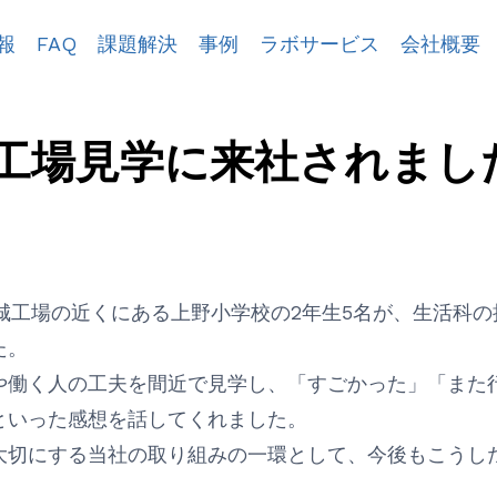
報
FAQ
課題解決
事例
ラボサービス
会社概要
工場見学に来社されまし
日、茨城工場の近くにある上野小学校の2年生5名が、生活科
た。
や働く人の工夫を間近で見学し、「すごかった」「また
といった感想を話してくれました。
大切にする当社の取り組みの一環として、今後もこうし