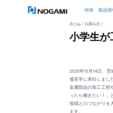
内
特長
製品情
容
を
ホーム
/
お知らせ
/
ス
小学生が
キ
ッ
プ
2025年10月14
場見学に来社しまし
金属部品の加工工程
ったら働きたい！」
地域とのつながりを
ます。