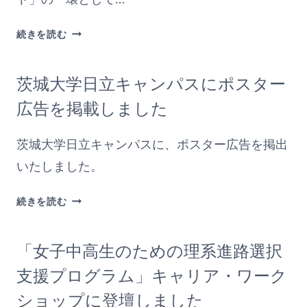
ら
せ
企
続きを読む
(NOGAMIGIKEN.COM)
業
見
茨城大学日立キャンパスにポスター
学
バ
広告を掲載しました
ス
ツ
茨城大学日立キャンパスに、ポスター広告を掲出
ア
いたしました。
ー
で
茨
続きを読む
県
城
内
大
の
「女子中高生のための理系進路選択
学
中
日
支援プログラム」キャリア・ワーク
高
立
生
ショップに登壇しました
キ
が