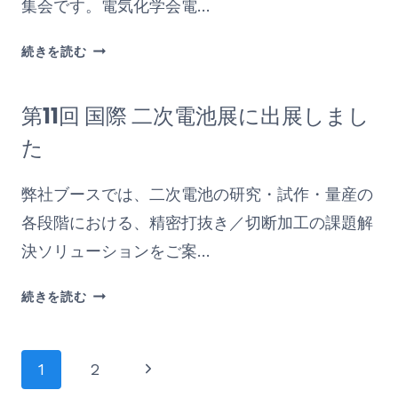
で
集会です。電気化学会電…
ョ
し
県
ッ
た
内
第
プ
続きを読む
の
62
に
中
回
登
第11回 国際 二次電池展に出展しまし
高
電
壇
生
池
し
た
が
討
ま
来
論
し
弊社ブースでは、二次電池の研究・試作・量産の
社
会
た
各段階における、精密打抜き／切断加工の課題解
し
（2021
ま
年
決ソリューションをご案…
し
度）
た
に
第
続きを読む
出
11
展
回
し
国
ペ
次
1
2
ま
際