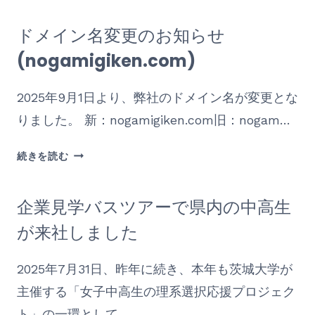
年
生
8
ドメイン名変更のお知らせ
が
月
工
(nogamigiken.com)
8
場
日
見
（土）
2025年9月1日より、弊社のドメイン名が変更とな
学
～
りました。 新：nogamigiken.com旧：nogam…
に
8
来
月
ド
続きを読む
社
16
メ
さ
日
イ
れ
（日）
企業見学バスツアーで県内の中高生
ン
ま
名
が来社しました
し
変
た
更
2025年7月31日、昨年に続き、本年も茨城大学が
の
主催する「女子中高生の理系選択応援プロジェク
お
知
ト」の一環として…