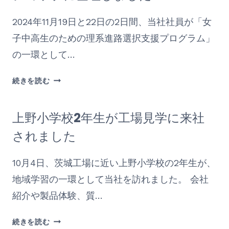
ャ
来
2024年11月19日と22日の2日間、当社社員が「女
ン
社
パ
し
子中高生のための理系進路選択支援プログラム」
ス
ま
の一環として…
に
し
ポ
た
「女
続きを読む
ス
子
タ
中
ー
上野小学校2年生が工場見学に来社
高
広
生
されました
告
の
を
た
掲
10月4日、茨城工場に近い上野小学校の2年生が、
め
載
地域学習の一環として当社を訪れました。 会社
の
し
理
紹介や製品体験、質…
ま
系
し
進
上
続きを読む
た