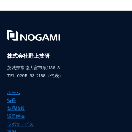
し
の
二
た
次
ー
ペ
電
池
ー
展
ジ
ジ
に
出
展
株式会社野上技研
ナ
し
茨城県常陸大宮市泉1136-3
ま
し
TEL 0295-53-2188（代表）
ビ
た
ホーム
特長
ゲ
製品情報
課題解決
ラボサービス