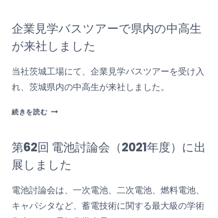
路
野
選
小
企業見学バスツアーで県内の中高生
択
学
支
校
が来社しました
援
2
プ
年
当社茨城工場にて、企業見学バスツアーを受け入
ロ
生
れ、茨城県内の中高生が来社しました。
グ
が
ラ
工
企
ム」
続きを読む
場
業
キ
見
見
ャ
学
第62回 電池討論会（2021年度）に出
学
リ
に
バ
ア・
展しました
来
ス
ワ
社
ツ
ー
さ
電池討論会は、一次電池、二次電池、燃料電池、
ア
ク
れ
キャパシタなど、蓄電技術に関する最大級の学術
ー
シ
ま