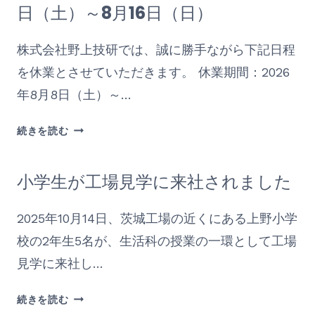
日（土）～8月16日（日）
株式会社野上技研では、誠に勝手ながら下記日程
を休業とさせていただきます。 休業期間：2026
年8月8日（土）～…
夏
続きを読む
季
休
小学生が工場見学に来社されました
業
の
お
2025年10月14日、茨城工場の近くにある上野小学
知
校の2年生5名が、生活科の授業の一環として工場
ら
見学に来社し…
せ
–
小
続きを読む
2026
学