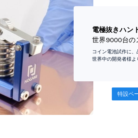
電極抜きハン
世界9000台
コイン電池試作に、
世界中の開発者様よ
特設ペ