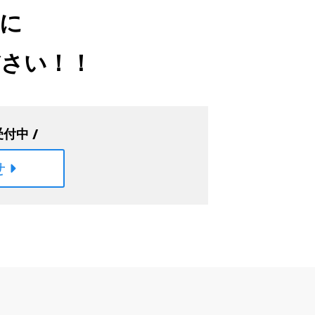
に
ださい！！
付中 /
せ