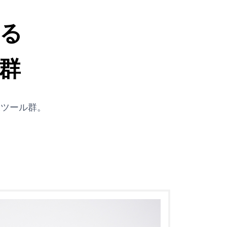
る
群
工ツール群。
、