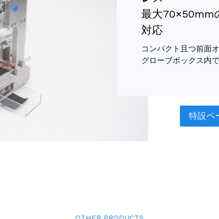
最大70×50m
対応
コンパクト且つ前面
グローブボックス内
特設ペ
OTHER PRODUCTS