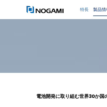
内
特長
製品情
容
を
ス
キ
ッ
プ
電池開発に取り組む世界30か国